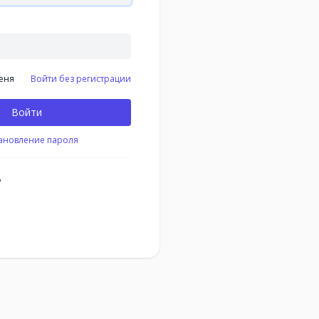
еня
Войти без регистрации
Войти
ановление пароля
?